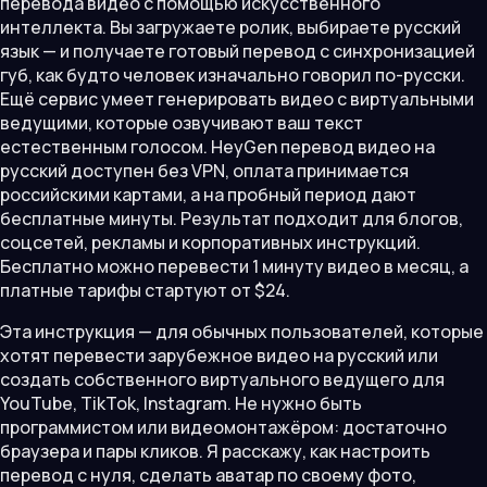
перевода видео с помощью искусственного
интеллекта. Вы загружаете ролик, выбираете русский
язык — и получаете готовый перевод с синхронизацией
губ, как будто человек изначально говорил по-русски.
Ещё сервис умеет генерировать видео с виртуальными
ведущими, которые озвучивают ваш текст
естественным голосом. HeyGen перевод видео на
русский доступен без VPN, оплата принимается
российскими картами, а на пробный период дают
бесплатные минуты. Результат подходит для блогов,
соцсетей, рекламы и корпоративных инструкций.
Бесплатно можно перевести 1 минуту видео в месяц, а
платные тарифы стартуют от $24.
Эта инструкция — для обычных пользователей, которые
хотят перевести зарубежное видео на русский или
создать собственного виртуального ведущего для
YouTube, TikTok, Instagram. Не нужно быть
программистом или видеомонтажёром: достаточно
браузера и пары кликов. Я расскажу, как настроить
перевод с нуля, сделать аватар по своему фото,