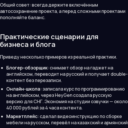
Общий совет: всегда держите включённым
автосохранение проекта, а перед сложными проектами
пополняйте баланс.
Практические сценарии для
бизнеса и блога
Приведу несколько примеров из реальной практики.
Блогер-обзорщик
: снимает обзор на гаджет на
английском, переводит на русский и получает double-
контент без перезаписи.
Онлайн-школа
: записала курс по программированию
на английском, через HeyGen создала русскую
версию для СНГ. Экономия на студии озвучки — около
40 000 рублей за 4 часа контента.
Маркетплейс
: сделал видеоинструкцию по сборке
мебели на русском, перевёл на казахский и армянский