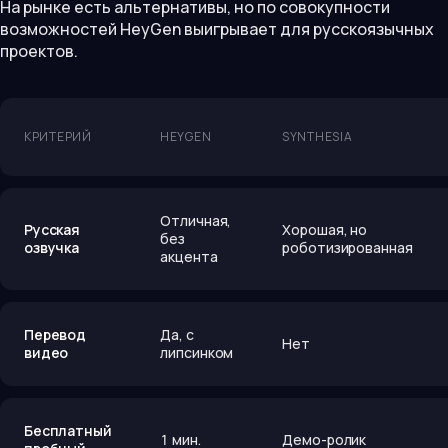
На рынке есть альтернативы, но по совокупности
возможностей HeyGen выигрывает для русскоязычных
проектов.
КРИТЕРИЙ
HEYGEN
SYNTHESIA
Отличная,
Русская
Хорошая, но
без
озвучка
роботизированная
акцента
Перевод
Да, с
Нет
видео
липсинком
Бесплатный
1 мин.
Демо-ролик