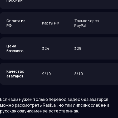
пробный
Оплата из
Только через
Карты РФ
РФ
PayPal
Цена
$24
$29
базового
Качество
9/10
8/10
аватаров
Если вам нужен только перевод видео без аватаров,
можно рассмотреть Rask.ai, но там липсинк слабее и
русская озвучка менее естественная.