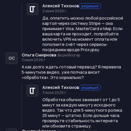
Алексей Тихонов
редакция
2 июня 2026 г.
Да, оплатить можно любой российской
картой через систему Stripe — она
принимает Visa, MasterCard и Мир. Если
ваша карта не проходит, попробуйте
включить VPN на момент оплаты или
пополните счёт через сервисы-
посредники вроде Proxypay.
Ольга Смирнова
·
Видеоблогер
ОС
3 июня 2026 г.
А как долго ждать готовый перевод? Я перевела
5-минутное видео, уже полчаса висит
«обработка». Это нормально?
Алексей Тихонов
редакция
3 июня 2026 г.
Обработка обычно занимает от 1 до 5
минут за каждую минуту исходного
видео. Так что для 5-минутного ролика
25 минут — штатно. Если дольше часа,
проверьте стабильность интернета
или обновите страницу.