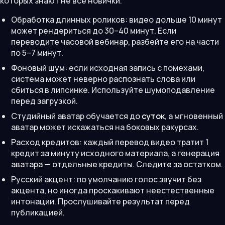
которых знают не все новички.
Обработка длинных роликов: видео дольше 10 минут
может рендериться до 30–40 минут. Если
переводите часовой вебинар, разбейте его на части
по 5–7 минут.
Фоновый шум: если исходная запись с помехами,
система может неверно распознать слова или
сбиться в липсинке. Используйте шумоподавление
перед загрузкой.
Студийный аватар обучается до
суток
, а мгновенный
аватар может искажаться на боковых ракурсах.
Расход кредитов: каждый перевод видео тратит 1
кредит за минуту исходного материала, а генерация
аватара — отдельные кредиты. Следите за остатком.
Русский акцент: по умолчанию голос звучит без
акцента, но иногда проскакивают неестественные
интонации. Прослушивайте результат перед
публикацией.