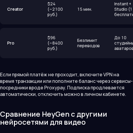
$24
Instant +
Creator
(~2100
15 мин.
Studio (1
руб.)
бесплат
$96
До 10
Безлимит
Pro
(~8400
студийн
переводов
руб.)
аватаро
Если прямой платёж не проходит, включите VPN на
время транзакции или пополните баланс через сервисы-
посредники вроде Proxypay. Подписка продлевается
автоматически, отключить можно в личном кабинете.
Сравнение HeyGen с другими
нейросетями для видео