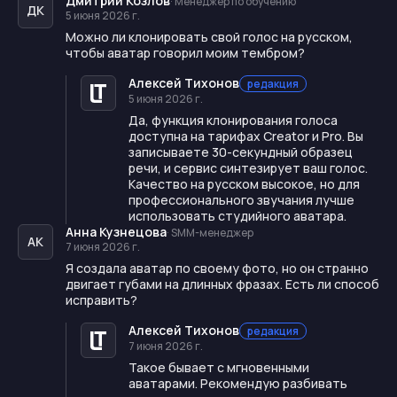
Дмитрий Козлов
·
Менеджер по обучению
ДК
5 июня 2026 г.
Можно ли клонировать свой голос на русском,
чтобы аватар говорил моим тембром?
Алексей Тихонов
редакция
5 июня 2026 г.
Да, функция клонирования голоса
доступна на тарифах Creator и Pro. Вы
записываете 30-секундный образец
речи, и сервис синтезирует ваш голос.
Качество на русском высокое, но для
профессионального звучания лучше
использовать студийного аватара.
Анна Кузнецова
·
SMM-менеджер
АК
7 июня 2026 г.
Я создала аватар по своему фото, но он странно
двигает губами на длинных фразах. Есть ли способ
исправить?
Алексей Тихонов
редакция
7 июня 2026 г.
Такое бывает с мгновенными
аватарами. Рекомендую разбивать