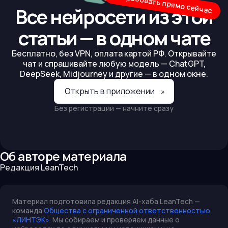
Попробовать прямо сейчас
Все нейросети из этой
статьи — в одном чате
Бесплатно, без VPN, оплата картой РФ. Открывайте
чат и спрашивайте любую модель — ChatGPT,
DeepSeek, Midjourney и другие — в одном окне.
Открыть в приложении
»
Без регистрации — начните сразу
Об авторе материала
Редакция LeanTech
Материал подготовила редакция AI-хаба LeanTech —
команда
Общества с ограниченной ответственностью
«ЛИНТЭК»
. Мы собираем и проверяем данные о