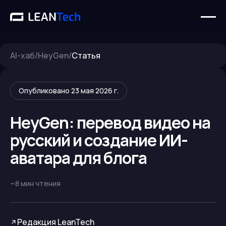
AI-хаб
/
HeyGen
/
Статья
Опубликовано
23 мая 2026 г.
HeyGen: перевод видео на
русский и создание ИИ-
аватара для блога
~
8
мин чтения
Редакция LeanTech